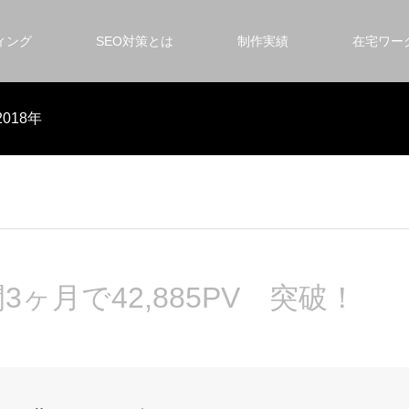
ィング
SEO対策とは
制作実績
在宅ワー
018年
ヶ月で42,885PV 突破！