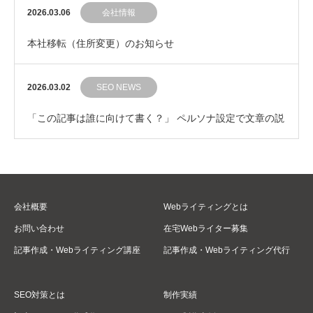
ールの手を止めない文章の見た目コントロール
2026.03.06
会社情報
本社移転（住所変更）のお知らせ
2026.03.02
SEO NEWS
「この記事は誰に向けて書く？」 ペルソナ設定で文章の説
得力をグッと引き上げるコツ
会社概要
Webライティングとは
お問い合わせ
在宅Webライター募集
記事作成・Webライティング講座
記事作成・Webライティング代行
SEO対策とは
制作実績