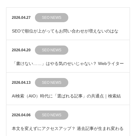
2026.04.27
SEO NEWS
SEOで順位が上がってもお問い合わせが増えないのはな
ぜ？ 成果につながるキーワード選びの考え方
2026.04.20
SEO NEWS
「書けない……」はやる気のせいじゃない？ Webライター
の集中力を守る「ポモドーロ・テクニック」のす…
2026.04.13
SEO NEWS
AI検索（AIO）時代に「選ばれる記事」の共通点｜検索結
果の“その先”を提示するライティング
2026.04.06
SEO NEWS
本文を変えずにアクセスアップ？ 過去記事が生まれ変わる