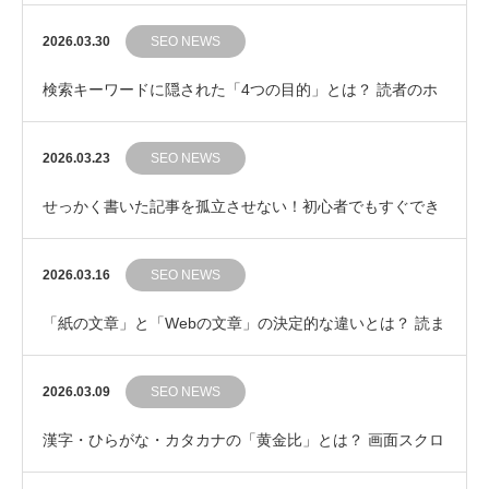
「タイトル修正」3つのポイント
2026.03.30
SEO NEWS
検索キーワードに隠された「4つの目的」とは？ 読者のホ
ンネを見抜く検索意図の基本
2026.03.23
SEO NEWS
せっかく書いた記事を孤立させない！初心者でもすぐでき
る「内部リンク」の自然な繋ぎ方
2026.03.16
SEO NEWS
「紙の文章」と「Webの文章」の決定的な違いとは？ 読ま
れるWeb記事の鉄則
2026.03.09
SEO NEWS
漢字・ひらがな・カタカナの「黄金比」とは？ 画面スクロ