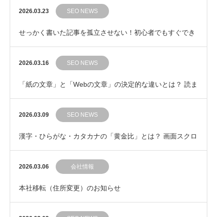
ンネを見抜く検索意図の基本
2026.03.23
SEO NEWS
せっかく書いた記事を孤立させない！初心者でもすぐでき
る「内部リンク」の自然な繋ぎ方
2026.03.16
SEO NEWS
「紙の文章」と「Webの文章」の決定的な違いとは？ 読ま
れるWeb記事の鉄則
2026.03.09
SEO NEWS
漢字・ひらがな・カタカナの「黄金比」とは？ 画面スクロ
ールの手を止めない文章の見た目コントロール
2026.03.06
会社情報
本社移転（住所変更）のお知らせ