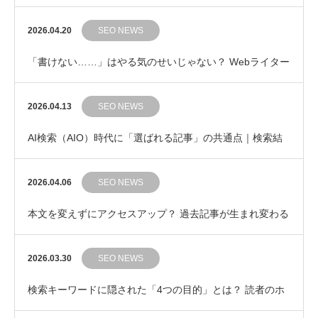
ぜ？ 成果につながるキーワード選びの考え方
2026.04.20
SEO NEWS
「書けない……」はやる気のせいじゃない？ Webライター
の集中力を守る「ポモドーロ・テクニック」のす…
2026.04.13
SEO NEWS
AI検索（AIO）時代に「選ばれる記事」の共通点｜検索結
果の“その先”を提示するライティング
2026.04.06
SEO NEWS
本文を変えずにアクセスアップ？ 過去記事が生まれ変わる
「タイトル修正」3つのポイント
2026.03.30
SEO NEWS
検索キーワードに隠された「4つの目的」とは？ 読者のホ