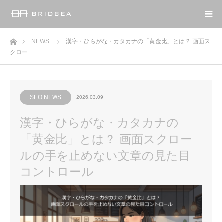
ホーム
NEWS
漢字・ひらがな・カタカナの「黄金比」とは？ 画面ス
クロー…
SEO NEWS
2026.03.09
漢字・ひらがな・カタカナの
「黄金比」とは？ 画面スクロー
ルの手を止めない文章の見た目
コントロール