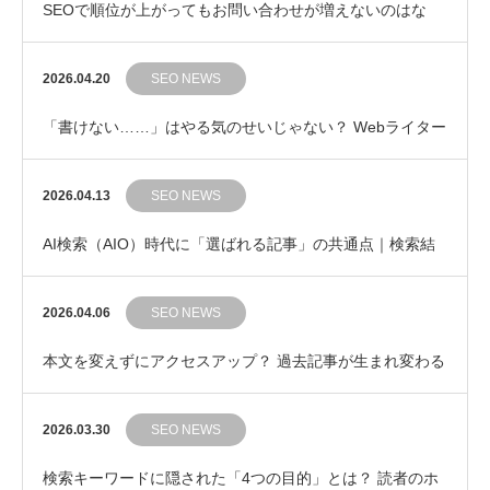
SEOで順位が上がってもお問い合わせが増えないのはな
ぜ？ 成果につながるキーワード選びの考え方
2026.04.20
SEO NEWS
「書けない……」はやる気のせいじゃない？ Webライター
の集中力を守る「ポモドーロ・テクニック」のす…
2026.04.13
SEO NEWS
AI検索（AIO）時代に「選ばれる記事」の共通点｜検索結
果の“その先”を提示するライティング
2026.04.06
SEO NEWS
本文を変えずにアクセスアップ？ 過去記事が生まれ変わる
「タイトル修正」3つのポイント
2026.03.30
SEO NEWS
検索キーワードに隠された「4つの目的」とは？ 読者のホ