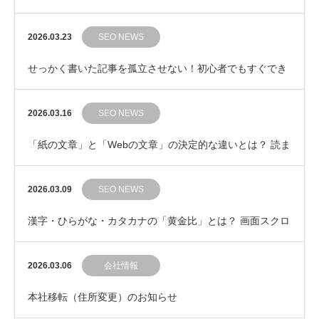
ンネを見抜く検索意図の基本
2026.03.23
SEO NEWS
せっかく書いた記事を孤立させない！初心者でもすぐでき
る「内部リンク」の自然な繋ぎ方
2026.03.16
SEO NEWS
「紙の文章」と「Webの文章」の決定的な違いとは？ 読ま
れるWeb記事の鉄則
2026.03.09
SEO NEWS
漢字・ひらがな・カタカナの「黄金比」とは？ 画面スクロ
ールの手を止めない文章の見た目コントロール
2026.03.06
会社情報
本社移転（住所変更）のお知らせ