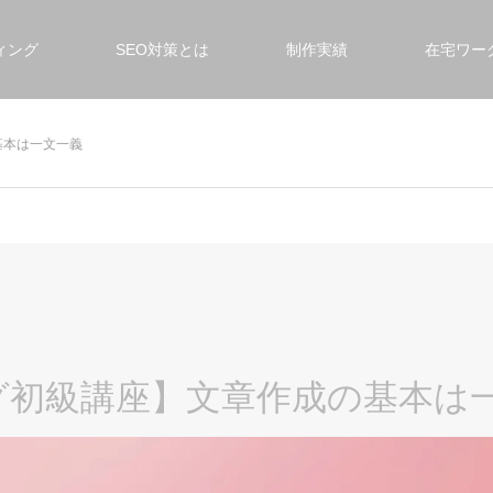
ィング
SEO対策とは
制作実績
在宅ワー
基本は一文一義
グ初級講座】文章作成の基本は