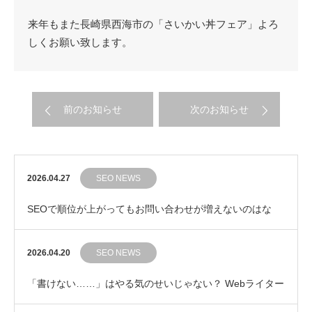
来年もまた長崎県西海市の「さいかい丼フェア」よろ
しくお願い致します。
前のお知らせ
次のお知らせ
2026.04.27
SEO NEWS
SEOで順位が上がってもお問い合わせが増えないのはな
ぜ？ 成果につながるキーワード選びの考え方
2026.04.20
SEO NEWS
「書けない……」はやる気のせいじゃない？ Webライター