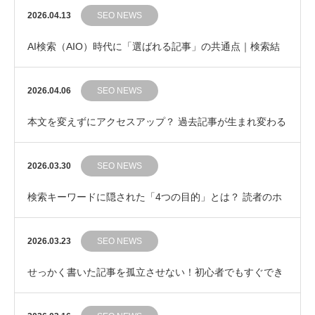
の集中力を守る「ポモドーロ・テクニック」のす…
2026.04.13
SEO NEWS
AI検索（AIO）時代に「選ばれる記事」の共通点｜検索結
果の“その先”を提示するライティング
2026.04.06
SEO NEWS
本文を変えずにアクセスアップ？ 過去記事が生まれ変わる
「タイトル修正」3つのポイント
2026.03.30
SEO NEWS
検索キーワードに隠された「4つの目的」とは？ 読者のホ
ンネを見抜く検索意図の基本
2026.03.23
SEO NEWS
せっかく書いた記事を孤立させない！初心者でもすぐでき
る「内部リンク」の自然な繋ぎ方