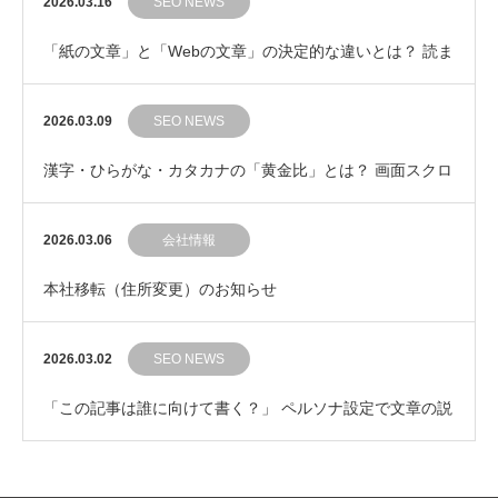
2026.03.16
SEO NEWS
「紙の文章」と「Webの文章」の決定的な違いとは？ 読ま
れるWeb記事の鉄則
2026.03.09
SEO NEWS
漢字・ひらがな・カタカナの「黄金比」とは？ 画面スクロ
ールの手を止めない文章の見た目コントロール
2026.03.06
会社情報
本社移転（住所変更）のお知らせ
2026.03.02
SEO NEWS
「この記事は誰に向けて書く？」 ペルソナ設定で文章の説
得力をグッと引き上げるコツ