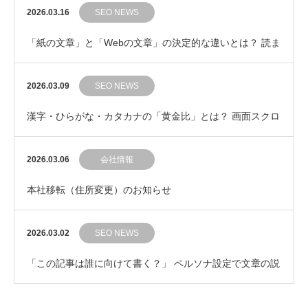
る「内部リンク」の自然な繋ぎ方
2026.03.16
SEO NEWS
「紙の文章」と「Webの文章」の決定的な違いとは？ 読ま
れるWeb記事の鉄則
2026.03.09
SEO NEWS
漢字・ひらがな・カタカナの「黄金比」とは？ 画面スクロ
ールの手を止めない文章の見た目コントロール
2026.03.06
会社情報
本社移転（住所変更）のお知らせ
2026.03.02
SEO NEWS
「この記事は誰に向けて書く？」 ペルソナ設定で文章の説
得力をグッと引き上げるコツ