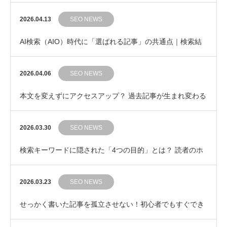
の集中力を守る「ポモドーロ・テクニック」のす…
2026.04.13
SEO NEWS
AI検索（AIO）時代に「選ばれる記事」の共通点｜検索結
果の“その先”を提示するライティング
2026.04.06
SEO NEWS
本文を変えずにアクセスアップ？ 過去記事が生まれ変わる
「タイトル修正」3つのポイント
2026.03.30
SEO NEWS
検索キーワードに隠された「4つの目的」とは？ 読者のホ
ンネを見抜く検索意図の基本
2026.03.23
SEO NEWS
せっかく書いた記事を孤立させない！初心者でもすぐでき