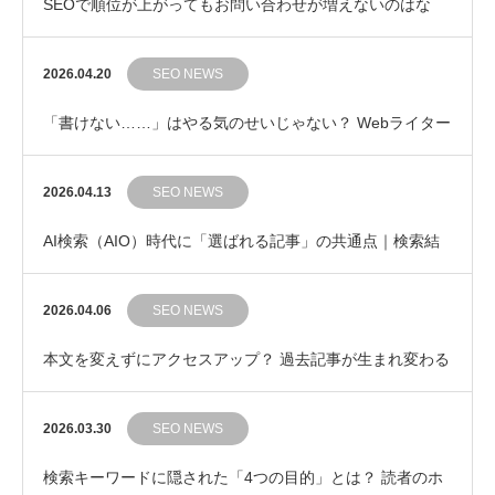
SEOで順位が上がってもお問い合わせが増えないのはな
ぜ？ 成果につながるキーワード選びの考え方
2026.04.20
SEO NEWS
「書けない……」はやる気のせいじゃない？ Webライター
の集中力を守る「ポモドーロ・テクニック」のす…
2026.04.13
SEO NEWS
AI検索（AIO）時代に「選ばれる記事」の共通点｜検索結
果の“その先”を提示するライティング
2026.04.06
SEO NEWS
本文を変えずにアクセスアップ？ 過去記事が生まれ変わる
「タイトル修正」3つのポイント
2026.03.30
SEO NEWS
検索キーワードに隠された「4つの目的」とは？ 読者のホ