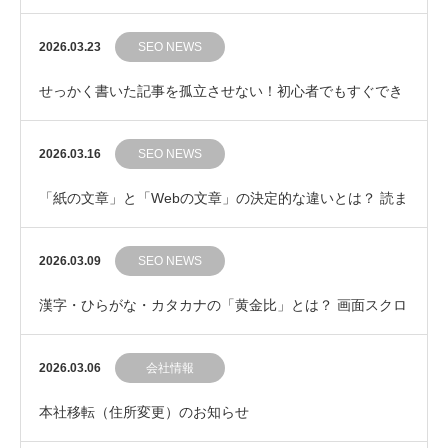
ンネを見抜く検索意図の基本
2026.03.23
SEO NEWS
せっかく書いた記事を孤立させない！初心者でもすぐでき
る「内部リンク」の自然な繋ぎ方
2026.03.16
SEO NEWS
「紙の文章」と「Webの文章」の決定的な違いとは？ 読ま
れるWeb記事の鉄則
2026.03.09
SEO NEWS
漢字・ひらがな・カタカナの「黄金比」とは？ 画面スクロ
ールの手を止めない文章の見た目コントロール
2026.03.06
会社情報
本社移転（住所変更）のお知らせ