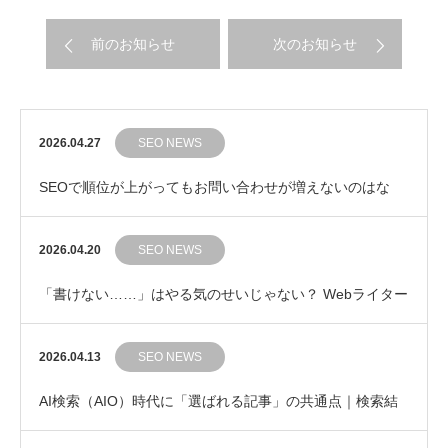
前のお知らせ
次のお知らせ
2026.04.27
SEO NEWS
SEOで順位が上がってもお問い合わせが増えないのはな
ぜ？ 成果につながるキーワード選びの考え方
2026.04.20
SEO NEWS
「書けない……」はやる気のせいじゃない？ Webライター
の集中力を守る「ポモドーロ・テクニック」のす…
2026.04.13
SEO NEWS
AI検索（AIO）時代に「選ばれる記事」の共通点｜検索結