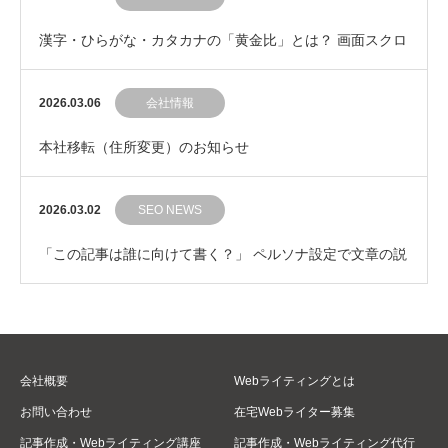
漢字・ひらがな・カタカナの「黄金比」とは？ 画面スクロ
ールの手を止めない文章の見た目コントロール
2026.03.06
会社情報
本社移転（住所変更）のお知らせ
2026.03.02
SEO NEWS
「この記事は誰に向けて書く？」 ペルソナ設定で文章の説
得力をグッと引き上げるコツ
会社概要
Webライティングとは
お問い合わせ
在宅Webライター募集
記事作成・Webライティング講座
記事作成・Webライティング代行