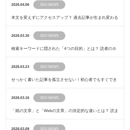
果の“その先”を提示するライティング
2026.04.06
SEO NEWS
本文を変えずにアクセスアップ？ 過去記事が生まれ変わる
「タイトル修正」3つのポイント
2026.03.30
SEO NEWS
検索キーワードに隠された「4つの目的」とは？ 読者のホ
ンネを見抜く検索意図の基本
2026.03.23
SEO NEWS
せっかく書いた記事を孤立させない！初心者でもすぐでき
る「内部リンク」の自然な繋ぎ方
2026.03.16
SEO NEWS
「紙の文章」と「Webの文章」の決定的な違いとは？ 読ま
れるWeb記事の鉄則
2026.03.09
SEO NEWS