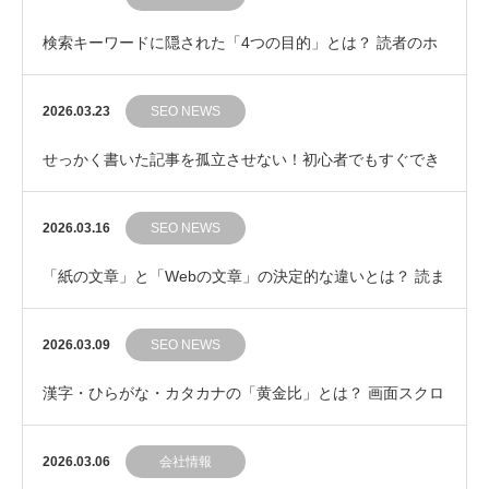
検索キーワードに隠された「4つの目的」とは？ 読者のホ
ンネを見抜く検索意図の基本
2026.03.23
SEO NEWS
せっかく書いた記事を孤立させない！初心者でもすぐでき
る「内部リンク」の自然な繋ぎ方
2026.03.16
SEO NEWS
「紙の文章」と「Webの文章」の決定的な違いとは？ 読ま
れるWeb記事の鉄則
2026.03.09
SEO NEWS
漢字・ひらがな・カタカナの「黄金比」とは？ 画面スクロ
ールの手を止めない文章の見た目コントロール
2026.03.06
会社情報