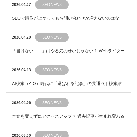
2026.04.27
SEO NEWS
SEOで順位が上がってもお問い合わせが増えないのはな
ぜ？ 成果につながるキーワード選びの考え方
2026.04.20
SEO NEWS
「書けない……」はやる気のせいじゃない？ Webライター
の集中力を守る「ポモドーロ・テクニック」のす…
2026.04.13
SEO NEWS
AI検索（AIO）時代に「選ばれる記事」の共通点｜検索結
果の“その先”を提示するライティング
2026.04.06
SEO NEWS
本文を変えずにアクセスアップ？ 過去記事が生まれ変わる
「タイトル修正」3つのポイント
2026.03.30
SEO NEWS