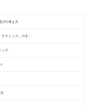
選びの考え方
・テクニック」のす…
ィング
ト
ぎ方