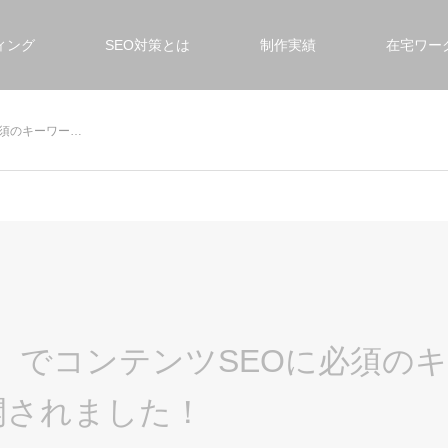
ィング
SEO対策とは
制作実績
在宅ワー
必須のキーワー…
o】でコンテンツSEОに必須の
開されました！