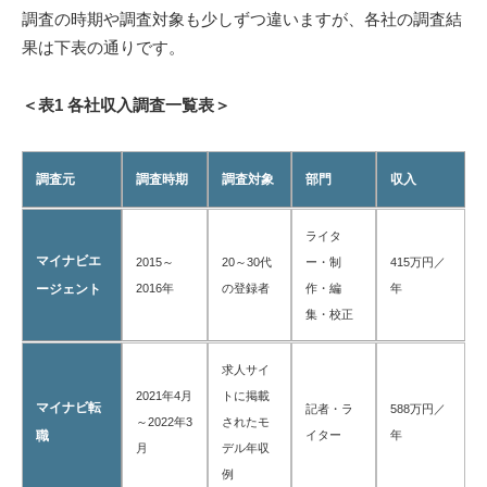
調査の時期や調査対象も少しずつ違いますが、各社の調査結
果は下表の通りです。
＜表1 各社収入調査一覧表＞
調査元
調査時期
調査対象
部門
収入
ライタ
マイナビエ
2015～
20～30代
ー・制
415万円／
ージェント
2016年
の登録者
作・編
年
集・校正
求人サイ
2021年4月
トに掲載
マイナビ転
記者・ラ
588万円／
～2022年3
されたモ
職
イター
年
月
デル年収
例