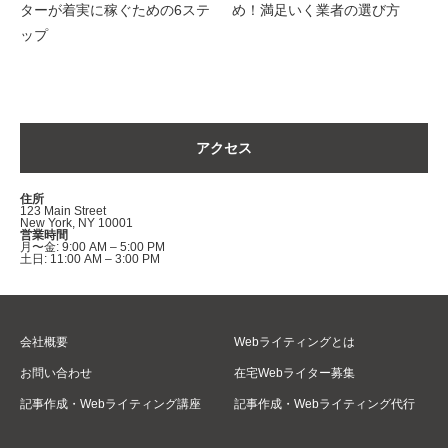
ターが着実に稼ぐための6ステ
め！満足いく業者の選び方
ップ
アクセス
住所
123 Main Street
New York, NY 10001
営業時間
月〜金: 9:00 AM – 5:00 PM
土日: 11:00 AM – 3:00 PM
会社概要
Webライティングとは
お問い合わせ
在宅Webライター募集
記事作成・Webライティング講座
記事作成・Webライティング代行