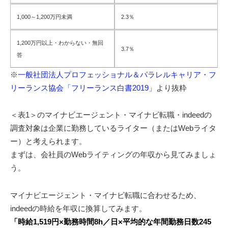
1,000～1,200万円未満
2.3％
1,200万円以上・わからない・無回
3.7％
答
※
一般社団法人プロフェッショナル＆パラレルキャリア・フ
リーランス協会「フリーランス白書2019」
より抜粋
＜表1＞のマイナビエージェント・マイナビ転職・indeedの
調査対象は企業に勤務しているライター（またはWebライタ
ー）と考えられます。
まずは、会社員のWebライティングの年収から見てみましょ
う。
マイナビエージェント・マイナビ転職に合わせるため、
indeedの時給を年収に換算してみます。
「時給1,519円×勤務時間8h／日×平均的な年間勤務日数245