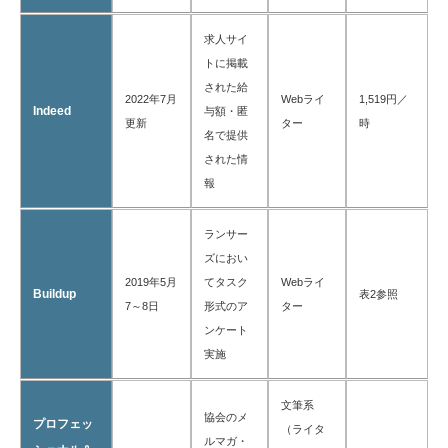
求人サイ
トに掲載
された給
2022年7月
Webライ
1,519円／
Indeed
与額・匿
更新
ター
時
名で提供
された情
報
ランサー
ズにおい
2019年5月
てタスク
Webライ
Buildup
表2参照
7～8日
形式のア
ター
ンケート
実施
文筆系
協会のメ
プロフェッ
（ライタ
ルマガ・