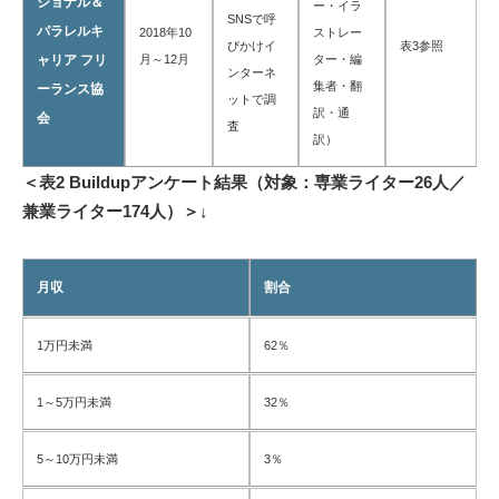
ショナル＆
ー・イラ
SNSで呼
パラレルキ
2018年10
ストレー
びかけイ
表3参照
ャリア フリ
月～12月
ター・編
ンターネ
集者・翻
ーランス協
ットで調
訳・通
会
査
訳）
＜表2 Buildupアンケート結果（対象：専業ライター26人／
兼業ライター174人）＞↓
月収
割合
1万円未満
62％
1～5万円未満
32％
5～10万円未満
3％